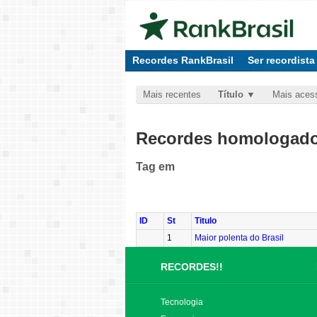
Recordes RankBrasil
Ser recordista
Mais recentes
Título
Mais aces
Recordes homologados
Tag
em
ID
St
Titulo
1
Maior polenta do Brasil
RECORDES!!
Tecnologia