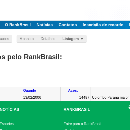
O RankBrasil
Notícias
Contatos
Inscrição de recorde
sados
Mosaico
Detalhes
Listagem
 pelo RankBrasil:
Quando
Aces.
13/02/2006
14487
Colombo Paraná maior 
NOTÍCIAS
RANKBRASIL
Esportes
Entre para o RankBrasil