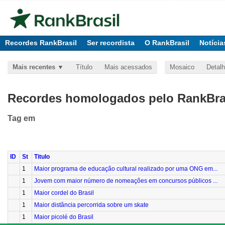
Recordes RankBrasil
Ser recordista
O RankBrasil
Notícia
Mais recentes
Título
Mais acessados
Mosaico
Detal
Recordes homologados pelo RankBras
Tag
em
ID
St
Titulo
1
Maior programa de educação cultural realizado por uma ONG em...
1
Jovem com maior número de nomeações em concursos públicos ...
1
Maior cordel do Brasil
1
Maior distância percorrida sobre um skate
1
Maior picolé do Brasil