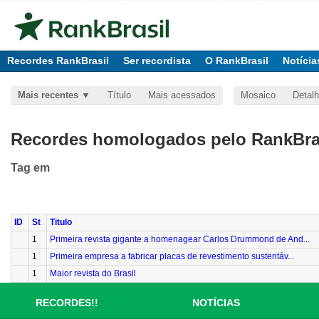
Recordes RankBrasil
Ser recordista
O RankBrasil
Notícia
Mais recentes
Título
Mais acessados
Mosaico
Detal
Recordes homologados pelo RankBras
Tag
em
ID
St
Titulo
1
Primeira revista gigante a homenagear Carlos Drummond de And...
1
Primeira empresa a fabricar placas de revestimento sustentáv...
1
Maior revista do Brasil
RECORDES!!
NOTÍCIAS