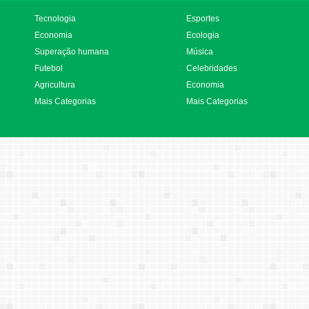
Tecnologia
Esportes
Economia
Ecologia
Superação humana
Música
Futebol
Celebridades
Agricultura
Economia
Mais Categorias
Mais Categorias