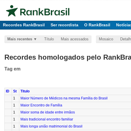
Recordes RankBrasil
Ser recordista
O RankBrasil
Notícia
Mais recentes
Título
Mais acessados
Mosaico
Detal
Recordes homologados pelo RankBras
Tag
em
ID
St
Titulo
1
Maior Número de Médicos na mesma Família do Brasil
1
Maior Encontro de Família
1
Maior soma de idade entre irmãos
1
Mais tradicional encontro familiar
1
Mais longa união matrimonial do Brasil