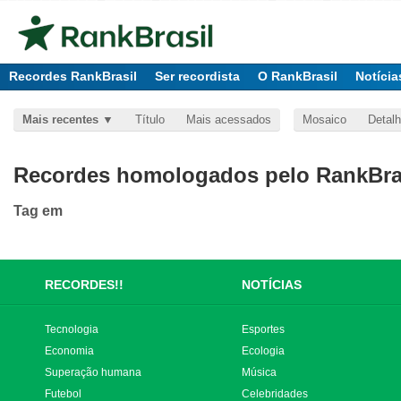
Recordes RankBrasil
Ser recordista
O RankBrasil
Notícia
Mais recentes
Título
Mais acessados
Mosaico
Detal
Recordes homologados pelo RankBras
Tag
em
RECORDES!!
NOTÍCIAS
Tecnologia
Esportes
Economia
Ecologia
Superação humana
Música
Futebol
Celebridades