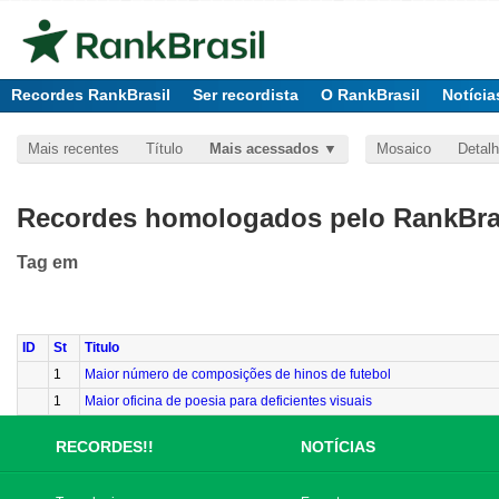
Recordes RankBrasil
Ser recordista
O RankBrasil
Notícia
Mais recentes
Título
Mais acessados
Mosaico
Detal
Recordes homologados pelo RankBras
Tag
em
ID
St
Titulo
1
Maior número de composições de hinos de futebol
1
Maior oficina de poesia para deficientes visuais
RECORDES!!
NOTÍCIAS