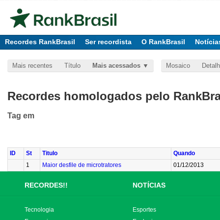
Recordes RankBrasil
Ser recordista
O RankBrasil
Notícia
Mais recentes
Título
Mais acessados
Mosaico
Detal
Recordes homologados pelo RankBras
Tag
em
ID
St
Titulo
Quando
1
Maior desfile de microtratores
01/12/2013
RECORDES!!
NOTÍCIAS
Tecnologia
Esportes