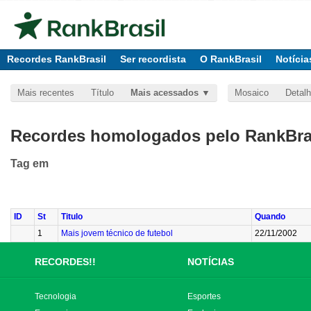
Recordes RankBrasil
Ser recordista
O RankBrasil
Notícia
Mais recentes
Título
Mais acessados
Mosaico
Detal
Recordes homologados pelo RankBras
Tag
em
ID
St
Titulo
Quando
1
Mais jovem técnico de futebol
22/11/2002
RECORDES!!
NOTÍCIAS
Tecnologia
Esportes