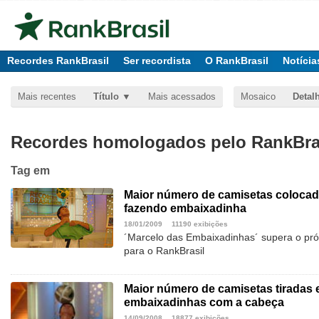
Recordes RankBrasil
Ser recordista
O RankBrasil
Notícia
Mais recentes
Título
Mais acessados
Mosaico
Detal
Recordes homologados pelo RankBras
Tag
em
Maior número de camisetas coloca
fazendo embaixadinha
18/01/2009
11190 exibições
´Marcelo das Embaixadinhas´ supera o pró
para o RankBrasil
Maior número de camisetas tiradas
embaixadinhas com a cabeça
14/09/2008
18877 exibições