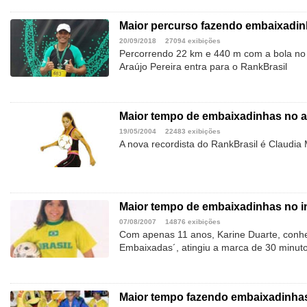
Maior percurso fazendo embaixadi
20/09/2018
27094 exibições
Percorrendo 22 km e 440 m com a bola no p
Araújo Pereira entra para o RankBrasil
Maior tempo de embaixadinhas no a
19/05/2004
22483 exibições
A nova recordista do RankBrasil é Claudia 
Maior tempo de embaixadinhas no in
07/08/2007
14876 exibições
Com apenas 11 anos, Karine Duarte, conh
Embaixadas´, atingiu a marca de 30 minuto
Maior tempo fazendo embaixadinhas