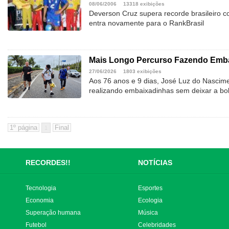
08/06/2006
13318 exibições
Deverson Cruz supera recorde brasileiro
entra novamente para o RankBrasil
Mais Longo Percurso Fazendo Emba
27/06/2026
1803 exibições
Aos 76 anos e 9 dias, José Luz do Nascime
realizando embaixadinhas sem deixar a bol
1
RECORDES!!
NOTÍCIAS
Tecnologia
Esportes
Economia
Ecologia
Superação humana
Música
Futebol
Celebridades