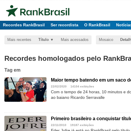
Recordes RankBrasil
Ser recordista
O RankBrasil
Notícia
Mais recentes
Título
Mais acessados
Mosaico
Detal
Recordes homologados pelo RankBras
Tag
em
Maior tempo batendo em um saco d
22/02/2020
14104 exibições
Com o tempo de 24 horas, 10 minutos e do
ao baiano Ricardo Serravalle
Primeiro brasileiro a conquistar tít
22/11/2010
19187 exibições
Eder Jofre já está no RankBrasil pelo título 