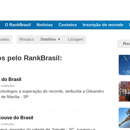
O RankBrasil
Notícias
Contatos
Inscrição de recorde
sados
Mosaico
Detalhes
Listagem
Rec
 pelo RankBrasil:
 do Brasil
 exibições
omologou a superação do recorde, atribuída a Gilvandro
 de Marília - SP
couve do Brasil
 exibições
eco, morador da cidade de Joinvile - SC, superou o