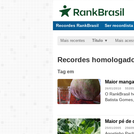
Recordes RankBrasil
Ser recordista
Mais recentes
Título
Mais aces
Recordes homologados
Tag
em
Maior manga
26/01/2010
55395
O RankBrasil h
Batista Gomes,
Maior pé de 
25/01/2005
25609
Agostinho Pach