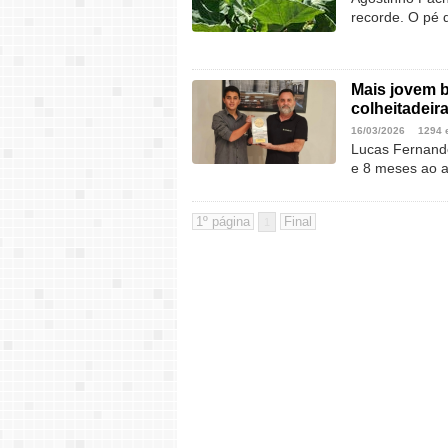
recorde. O pé 
Mais jovem b
colheitadeir
16/03/2026
1294 
Lucas Fernand
e 8 meses ao 
1