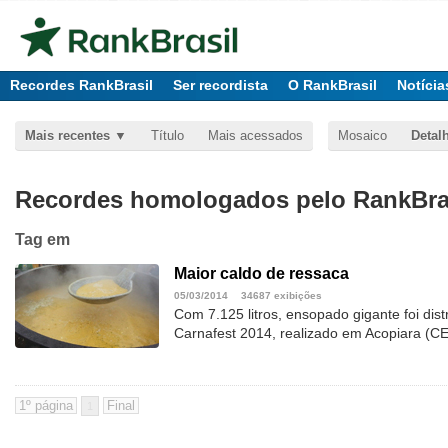
Recordes RankBrasil
Ser recordista
O RankBrasil
Notícia
Mais recentes
Título
Mais acessados
Mosaico
Detal
Recordes homologados pelo RankBras
Tag
em
Maior caldo de ressaca
05/03/2014
34687 exibições
Com 7.125 litros, ensopado gigante foi dist
Carnafest 2014, realizado em Acopiara (CE
1