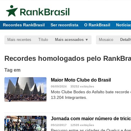
Recordes RankBrasil
Ser recordista
O RankBrasil
Notícia
Mais recentes
Título
Mais acessados
Mosaico
Detal
Recordes homologados pelo RankBras
Tag
em
Maior Moto Clube do Brasil
06/09/2024
35252 exibições
Moto Clube Bodes do Asfalto bate recorde
13.204 Integrantes.
Jornada com maior número de tricic
05/12/2017
12535 exibições
Percurso entre as cidades de Queluz e Are