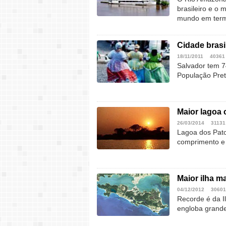
brasileiro e o 
mundo em term
Cidade bras
18/11/2011
40361
Salvador tem 7
População Pret
Maior lagoa 
26/03/2014
31131
Lagoa dos Pato
comprimento e 
Maior ilha ma
04/12/2012
30601
Recorde é da I
engloba grande 