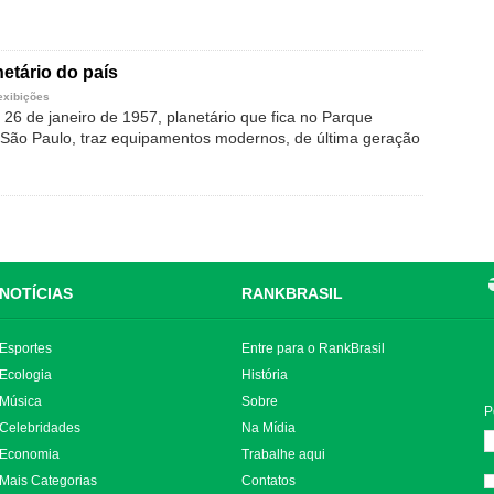
netário do país
exibições
26 de janeiro de 1957, planetário que fica no Parque
 São Paulo, traz equipamentos modernos, de última geração
NOTÍCIAS
RANKBRASIL
Esportes
Entre para o RankBrasil
Ecologia
História
Música
Sobre
P
Celebridades
Na Mídia
Economia
Trabalhe aqui
Mais Categorias
Contatos