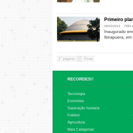
Primeiro pla
08/02/2013
7984 
Inaugurado em 
Ibirapuera, em
1
RECORDES!!
Tecnologia
Economia
Superação humana
Futebol
Agricultura
Mais Categorias