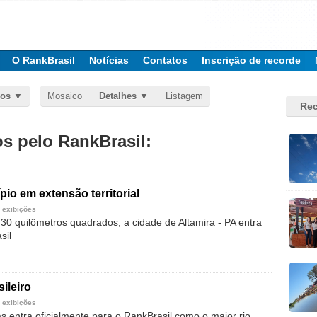
O RankBrasil
Notícias
Contatos
Inscrição de recorde
dos
Mosaico
Detalhes
Listagem
Rec
 pelo RankBrasil:
pio em extensão territorial
 exibições
0 quilômetros quadrados, a cidade de Altamira - PA entra
sil
sileiro
 exibições
 entra oficialmente para o RankBrasil como o maior rio