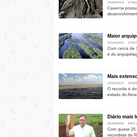
19/09/2013
17042
Caverna possui
desenvolviment
Maior arquipé
24/10/2003
17007
Com cerca de 1
é do arquipéla
Mais extenso
10/02/2010
16693
O recorde é do 
estado do Ama
Diário mais 
29/08/2005
9992 
Com quase 25 a
recordista do R