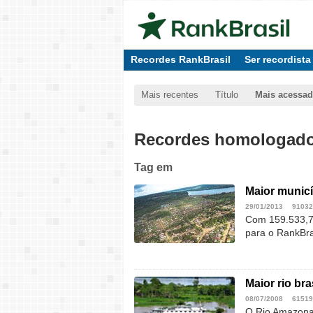
Recordes RankBrasil
Ser recordista
Mais recentes
Título
Mais acessa
Recordes homologados
Tag
em
Maior municí
29/01/2013
91032
Com 159.533,73
para o RankBra
Maior rio bra
08/07/2008
61519
O Rio Amazonas