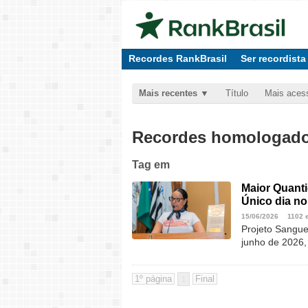
Recordes RankBrasil
Ser recordista
Mais recentes
Título
Mais aces
Recordes homologados
Tag
em
Maior Quant
Único dia no
15/06/2026
1102 
Projeto Sangu
junho de 2026
1