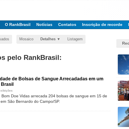
O RankBrasil
Notícias
Contatos
Inscrição de recorde
sados
Mosaico
Detalhes
Listagem
Rec
 pelo RankBrasil:
idade de Bolsas de Sangue Arrecadadas em um
 Brasil
exibições
e Bom Doe Vidas arrecada 204 bolsas de sangue em 15 de
, em São Bernardo do Campo/SP.