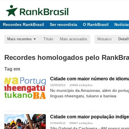
Recordes RankBrasil
Ser recordista
O RankBrasil
Notícia
Mais recentes
Título
Mais acessados
Mosaico
Detal
Recordes homologados pelo RankBras
Tag
em
Cidade com maior número de idiomas
12/05/2012
10668 exibições
No município da Amazonas, além do portu
línguas nheengatu, tukano e baniwa
Cidade com maior população indíg
27/04/2012
59807 exibições
São Gabriel da Cachoeira - AM possui mais 