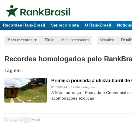
Recordes RankBrasil
Ser recordista
O RankBrasil
Notícia
Mais recentes
Título
Mais acessados
Mosaico
Detal
Recordes homologados pelo RankBras
Tag
em
Primeira pousada a utilizar barril 
01/09/2014
17234 exibições
A São Lourenço - Pousada e Cerimonial co
acomodações exóticas
1