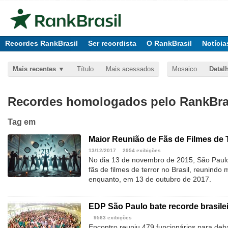
Recordes RankBrasil
Ser recordista
O RankBrasil
Notícia
Mais recentes
Título
Mais acessados
Mosaico
Detal
Recordes homologados pelo RankBras
Tag
em
Maior Reunião de Fãs de Filmes de 
13/12/2017
2954 exibições
No dia 13 de novembro de 2015, São Paulo
fãs de filmes de terror no Brasil, reunindo
enquanto, em 13 de outubro de 2017.
EDP São Paulo bate recorde brasile
9563 exibições
Encontro reuniu 479 funcionários para deb