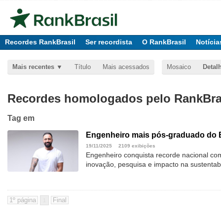
Recordes RankBrasil
Ser recordista
O RankBrasil
Notícia
Mais recentes
Título
Mais acessados
Mosaico
Detal
Recordes homologados pelo RankBras
Tag
em
Engenheiro mais pós-graduado do B
19/11/2025
2109 exibições
Engenheiro conquista recorde nacional com
inovação, pesquisa e impacto na sustentabi
1