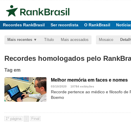
Recordes RankBrasil
Ser recordista
O RankBrasil
Notícia
Mais recentes
Título
Mais acessados
Mosaico
Detal
Recordes homologados pelo RankBras
Tag
em
Melhor memória em faces e nomes
03/10/2020
10784 exibições
Recorde pertence ao médico e filosofo de F
Boemo
1