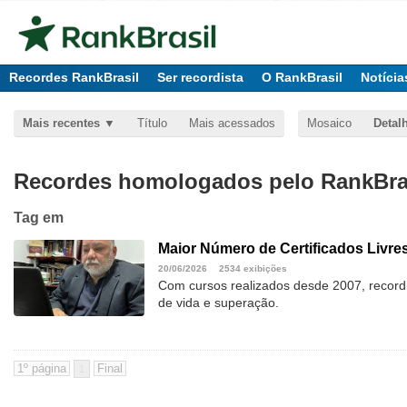
Recordes RankBrasil
Ser recordista
O RankBrasil
Notícia
Mais recentes
Título
Mais acessados
Mosaico
Detal
Recordes homologados pelo RankBras
Tag
em
Maior Número de Certificados Livres
20/06/2026
2534 exibições
Com cursos realizados desde 2007, recordi
de vida e superação.
1