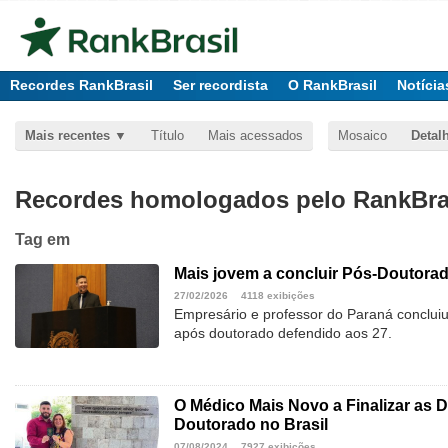
Recordes RankBrasil
Ser recordista
O RankBrasil
Notícia
Mais recentes
Título
Mais acessados
Mosaico
Detal
Recordes homologados pelo RankBras
Tag
em
Mais jovem a concluir Pós-Doutorad
27/02/2026
4118 exibições
Empresário e professor do Paraná conclui
após doutorado defendido aos 27.
O Médico Mais Novo a Finalizar as D
Doutorado no Brasil
07/08/2024
7927 exibições