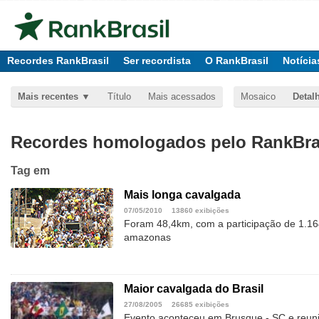
Recordes RankBrasil
Ser recordista
O RankBrasil
Notícia
Mais recentes
Título
Mais acessados
Mosaico
Detal
Recordes homologados pelo RankBras
Tag
em
Mais longa cavalgada
07/05/2010
13860 exibições
Foram 48,4km, com a participação de 1.164
amazonas
Maior cavalgada do Brasil
27/08/2005
26685 exibições
Evento aconteceu em Brusque - SC e reuni