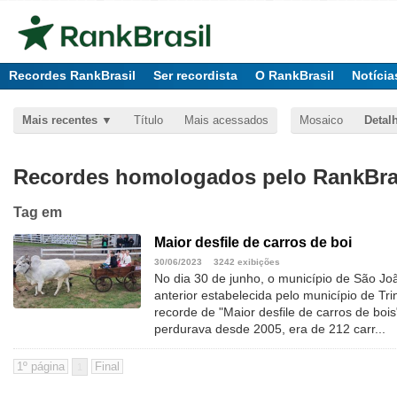
Recordes RankBrasil
Ser recordista
O RankBrasil
Notícia
Mais recentes
Título
Mais acessados
Mosaico
Detal
Recordes homologados pelo RankBras
Tag
em
Maior desfile de carros de boi
30/06/2023
3242 exibições
No dia 30 de junho, o município de São Jo
anterior estabelecida pelo município de T
recorde de "Maior desfile de carros de bois
perdurava desde 2005, era de 212 carr...
1