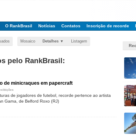
O RankBrasil
Notícias
Contatos
Inscrição de recorde
sados
Mosaico
Detalhes
Listagem
Rec
 pelo RankBrasil:
o de minicraques em papercraft
exibições
uras de jogadores de futebol, recorde pertence ao artista
tian Gama, de Belford Roxo (RJ)