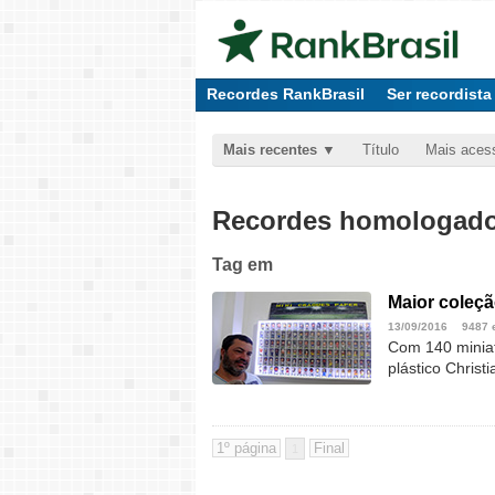
Recordes RankBrasil
Ser recordista
Mais recentes
Título
Mais aces
Recordes homologados
Tag
em
Maior coleçã
13/09/2016
9487 
Com 140 miniat
plástico Chris
1