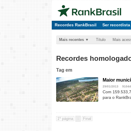
Recordes RankBrasil
Ser recordista
Mais recentes
Título
Mais aces
Recordes homologados
Tag
em
Maior municí
29/01/2013
91044
Com 159.533,73
para o RankBra
1