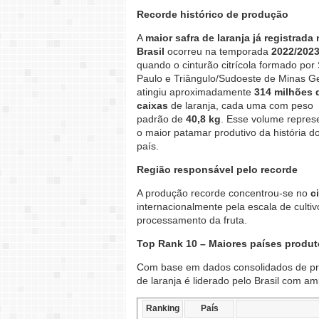
Recorde histórico de produção
A
maior safra de laranja já registrada
Brasil
ocorreu na temporada
2022/202
quando o cinturão citrícola formado por
Paulo e Triângulo/Sudoeste de Minas G
atingiu aproximadamente
314 milhões 
caixas
de laranja, cada uma com peso
padrão de
40,8 kg
. Esse volume repres
o maior patamar produtivo da história d
país.
Região responsável pelo recorde
A produção recorde concentrou-se no
c
internacionalmente pela escala de cultivo
processamento da fruta.
Top Rank 10 – Maiores países produto
Com base em dados consolidados de pro
de laranja é liderado pelo Brasil com a
Ranking
País