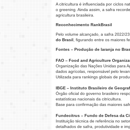
A citricultura é influenciada por ciclos n
o greening. Ainda assim, a safra recor
agricultura brasileira.
Reconhecimento RankBrasil
Pelo volume alcançado, a safra 2022/2
do Brasil
, figurando entre os maiores fe
Fontes – Produção de laranja no Bra
FAO – Food and Agriculture Organizat
Organização das Nações Unidas para Agr
dados agrícolas, responsável pelo levan
Utilizada para rankings globais de produ
IBGE – Instituto Brasileiro de Geograf
Órgão oficial do governo brasileiro res
estatísticas nacionais da citricultura.
Base para confirmação das maiores safra
Fundecitrus – Fundo de Defesa da Cit
Instituição técnica de referência no seto
detalhados de safra, produtividade e impa