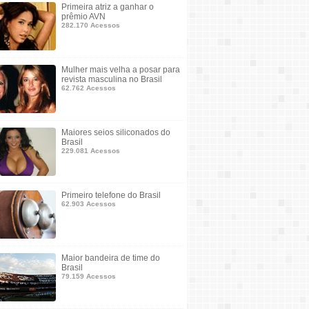
Primeira atriz a ganhar o
prêmio AVN
282.170 Acessos
Mulher mais velha a posar para
revista masculina no Brasil
62.762 Acessos
Maiores seios siliconados do
Brasil
229.081 Acessos
Primeiro telefone do Brasil
62.903 Acessos
Maior bandeira de time do
Brasil
79.159 Acessos