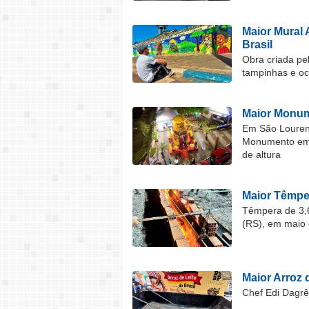
Maior Mural 
Brasil
Obra criada pel
tampinhas e o
Maior Monum
Em São Lourenç
Monumento em F
de altura
Maior Têmper
Têmpera de 3,6
(RS), em maio 
Maior Arroz d
Chef Edi Dagrê 