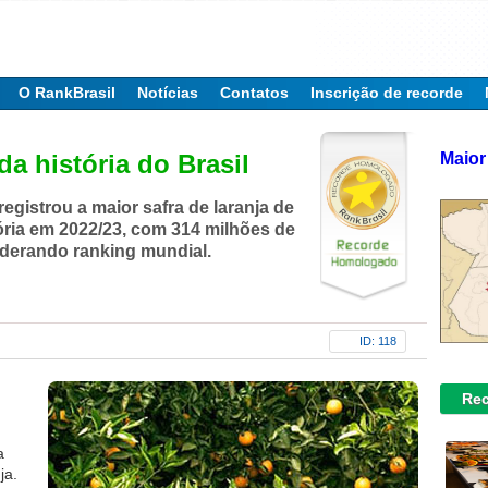
O RankBrasil
Notícias
Contatos
Inscrição de recorde
Maior
da história do Brasil
registrou a maior safra de laranja de
ória em 2022/23, com 314 milhões de
liderando ranking mundial.
ID: 118
Rec
a
ja.