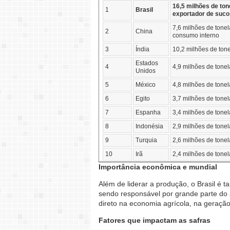
16,5 milhões de ton
1
Brasil
exportador de suco 
7,6 milhões de tone
2
China
consumo interno
3
Índia
10,2 milhões de ton
Estados
4
4,9 milhões de tone
Unidos
5
México
4,8 milhões de tone
6
Egito
3,7 milhões de tone
7
Espanha
3,4 milhões de tonel
8
Indonésia
2,9 milhões de tone
9
Turquia
2,6 milhões de tone
10
Irã
2,4 milhões de tone
Importância econômica e mundial
Além de liderar a produção, o Brasil é
sendo responsável por grande parte do 
direto na economia agrícola, na geraçã
Fatores que impactam as safras