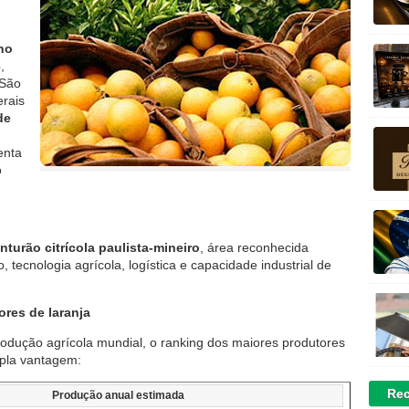
 no
3
,
 São
erais
de
enta
o
inturão citrícola paulista-mineiro
, área reconhecida
, tecnologia agrícola, logística e capacidade industrial de
res de laranja
dução agrícola mundial, o ranking dos maiores produtores
mpla vantagem:
Rec
Produção anual estimada