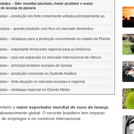
eladas – líder mundial absoluto, maior produtor e maior
de laranja do planeta
ladas – produção em forte crescimento voltada principalmente ao
eladas – grande produtor com foco no mercado doméstico
ladas – destaque para a produção concentrada no estado da Flórida
ladas – importante fornecedor regional para as Américas
ladas – país em expansão no mercado internacional de cítricos
adas – principal produtor europeu de laranja
ladas – produção crescente no Sudeste Asiático
ladas – forte atuação no mercado europeu e regional
ladas – destaque regional no Oriente Médio
 também o
maior exportador mundial de suco de laranja
,
abastecimento global. O recorde brasileiro tem impacto
o de empregos e no comércio internacional.