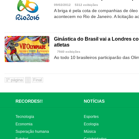
09/02/2012
5312 exibições
A briga é pela cota de companhias de óleo
acontecem no Rio de Janeiro. A licitação 
Ginástica do Brasil vai a Londres 
atletas
7940 exibições
Ao todo 10 brasileiros participarão das O
1
RECORDES!!
NOTÍCIAS
Tecnologia
Esportes
Economia
Ecologia
Superação humana
Música