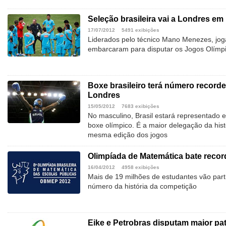
Seleção brasileira vai a Londres em
17/07/2012
5491 exibições
Liderados pelo técnico Mano Menezes, joga
embarcaram para disputar os Jogos Olímp
Boxe brasileiro terá número record
Londres
15/05/2012
7683 exibições
No masculino, Brasil estará representado 
boxe olímpico. É a maior delegação da his
mesma edição dos jogos
Olimpíada de Matemática bate record
16/04/2012
4958 exibições
Mais de 19 milhões de estudantes vão parti
número da história da competição
Eike e Petrobras disputam maior pa