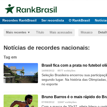
Recordes RankBrasil
Ser recordista
O RankBrasil
Notícia
Mais recentes
Título
Mais acessados
Mosaico
Detal
Notícias de recordes nacionais:
Tag
em
Brasil fica com a prata no futebol ol
14/08/2012
8577 exibições
Seleção Brasileira encerrou sua participa
segundo lugar. Na história das Olimpíadas
no esporte
Bruno Barros é o mais rápido do Br
07/08/2012
11667 exibições
Com a marca de 20s37, atleta lidera o ranki