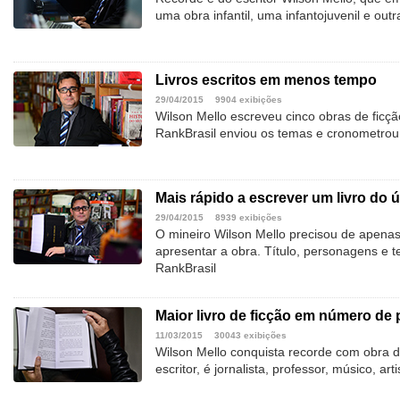
uma obra infantil, uma infantojuvenil e out
Livros escritos em menos tempo
29/04/2015
9904 exibições
Wilson Mello escreveu cinco obras de ficç
RankBrasil enviou os temas e cronometrou 
Mais rápido a escrever um livro do ú
29/04/2015
8939 exibições
O mineiro Wilson Mello precisou de apenas
apresentar a obra. Título, personagens e
RankBrasil
Maior livro de ficção em número de
11/03/2015
30043 exibições
Wilson Mello conquista recorde com obra d
escritor, é jornalista, professor, músico, arti