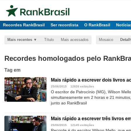
Recordes RankBrasil
Ser recordista
O RankBrasil
Notícia
Mais recentes
Título
Mais acessados
Mosaico
Detal
Recordes homologados pelo RankBras
Tag
em
Mais rápido a escrever dois livros
25/06/2015
12826 exibições
O escritor de Patrocínio (MG), Wilson Mel
simultaneamente em 2 horas e 21 minutos
junto ao RankBrasil
Mais rápido a escrever três livros em
25/06/2015
12145 exibições
Recorde é do escritor Wilson Mello, que 