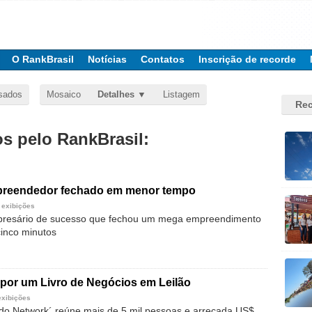
O RankBrasil
Notícias
Contatos
Inscrição de recorde
sados
Mosaico
Detalhes
Listagem
Rec
 pelo RankBrasil:
reendedor fechado em menor tempo
 exibições
resário de sucesso que fechou um mega empreendimento
inco minutos
por um Livro de Negócios em Leilão
exibições
do Network´ reúne mais de 5 mil pessoas e arrecada US$