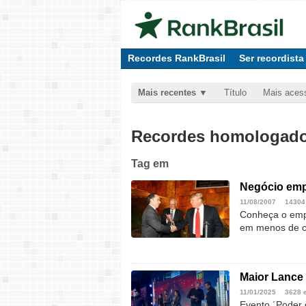
Recordes RankBrasil
Ser recordista
Mais recentes
Título
Mais aces
Recordes homologados
Tag
em
Negócio emp
11/08/2007
14304
Conheça o emp
em menos de c
Maior Lance 
11/01/2025
3628 
Evento ´Poder 