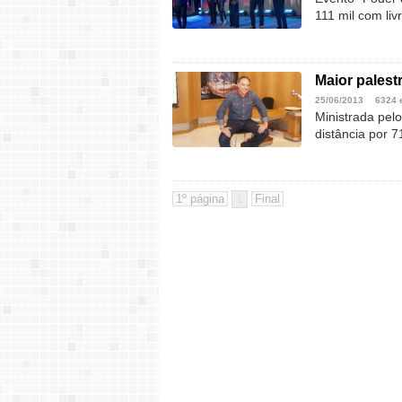
111 mil com liv
Maior pales
25/06/2013
6324 
Ministrada pel
distância por 
1