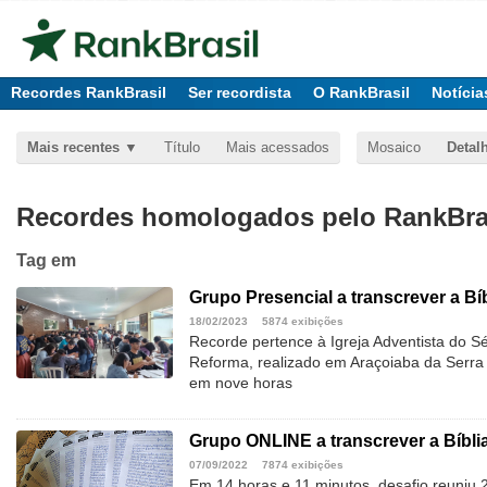
Recordes RankBrasil
Ser recordista
O RankBrasil
Notícia
Mais recentes
Título
Mais acessados
Mosaico
Detal
Recordes homologados pelo RankBras
Tag
em
Grupo Presencial a transcrever a B
18/02/2023
5874 exibições
Recorde pertence à Igreja Adventista do 
Reforma, realizado em Araçoiaba da Serra 
em nove horas
Grupo ONLINE a transcrever a Bíbl
07/09/2022
7874 exibições
Em 14 horas e 11 minutos, desafio reuniu 2