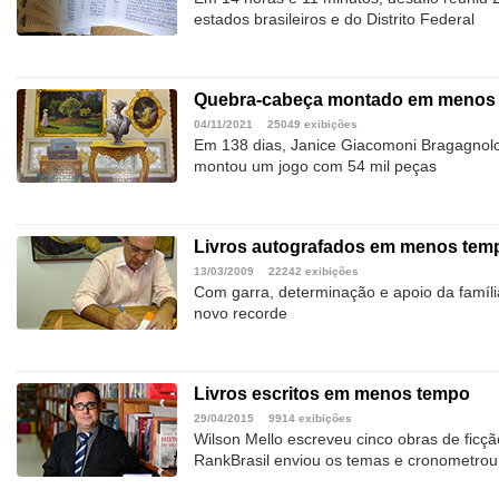
estados brasileiros e do Distrito Federal
Quebra-cabeça montado em menos
04/11/2021
25049 exibições
Em 138 dias, Janice Giacomoni Bragagnolo
montou um jogo com 54 mil peças
Livros autografados em menos tem
13/03/2009
22242 exibições
Com garra, determinação e apoio da famíl
novo recorde
Livros escritos em menos tempo
29/04/2015
9914 exibições
Wilson Mello escreveu cinco obras de ficç
RankBrasil enviou os temas e cronometrou 