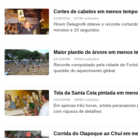
Cortes de cabelos em menos tempo
01/05/2011
22726 exibições
Hiram Delagnolli obteve o recorde cortand
minutos e 10 segundos
Maior plantio de árvore em menos 
23/12/2008
37018 exibições
Recorde conquistado pela cidade de Forta
questão do aquecimento global
Tela da Santa Ceia pintada em men
23/12/2008
30899 exibições
Em apenas três horas, artista paranaense
com riqueza de detalhes
Corrida do Oiapoque ao Chuí em m