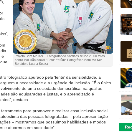
P),
 –
or
aís,
los’,
com
dia.
 é
Projeto Bem Me Ker – Fotografando Sorrisos reúne 2.900 fotos
sobre inclusão social / Foto: Estúdio Fotográfico Bem Me Ker –
ique
Beraldo e Luana Souza
ro fotográfico apurado pela ‘lente’ da sensibilidade, a
xerguem a necessidade e a urgência da inclusão. “É o único
nvolvimento de uma sociedade democrática, na qual as
dades são equiparadas e justas, e o aprendizado é
antes”, destaca.
 ferramenta para promover e realizar essa inclusão social.
toestima das pessoas fotografadas – pela apresentação
 ações – mostramos que possuímos habilidades e modos
Rec
des e atuarmos em sociedade”.