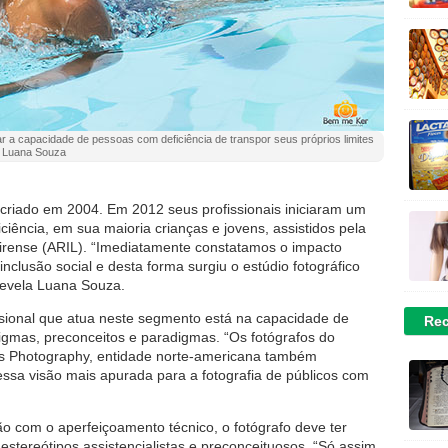
a capacidade de pessoas com deficiência de transpor seus próprios limites
e Luana Souza
i criado em 2004. Em 2012 seus profissionais iniciaram um
ciência, em sua maioria crianças e jovens, assistidos pela
meirense (ARIL). “Imediatamente constatamos o impacto
inclusão social e desta forma surgiu o estúdio fotográfico
revela Luana Souza.
fissional que atua neste segmento está na capacidade de
Rec
gmas, preconceitos e paradigmas. “Os fotógrafos do
Kids Photography, entidade norte-americana também
essa visão mais apurada para a fotografia de públicos com
o com o aperfeiçoamento técnico, o fotógrafo deve ter
e estereótipos assistencialistas e preconceituosos. “Só assim