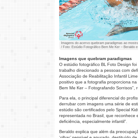
Imagens do acervo quebram paradigmas ao mostrar 
/ Foto: Estúdio Fotográfico Bem Me Ker – Beraldo 
Imagens que quebram paradigmas
O estúdio fotográfico BL Foto Design fo
trabalho direcionado a pessoas com defi
Associação de Reabilitação Infantil Li
positivo que a fotografia proporciona na 
Bem Me Ker – Fotografando Sorrisos”, 
Para ela, o principal diferencial do pro
derrubar com imagens uma série de esti
estúdio são certificados pelo Special 
representada no Brasil, que reconhece 
deficiência, especialmente infantil”.
Beraldo explica que além da preocupaçã
‘olhar’ sensível e apurado, destituído d