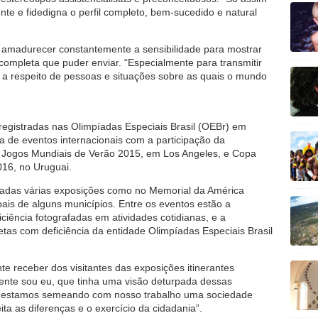
te e fidedigna o perfil completo, bem-sucedido e natural
 é amadurecer constantemente a sensibilidade para mostrar
pleta que puder enviar. “Especialmente para transmitir
s a respeito de pessoas e situações sobre as quais o mundo
s registradas nas Olimpíadas Especiais Brasil (OEBr) em
ra de eventos internacionais com a participação da
s Jogos Mundiais de Verão 2015, em Los Angeles, e Copa
16, no Uruguai.
izadas várias exposições como no Memorial da América
is de alguns municípios. Entre os eventos estão a
iência fotografadas em atividades cotidianas, e a
etas com deficiência da entidade Olimpíadas Especiais Brasil
e receber dos visitantes das exposições itinerantes
ente sou eu, que tinha uma visão deturpada dessas
ue estamos semeando com nosso trabalho uma sociedade
ita as diferenças e o exercício da cidadania”.