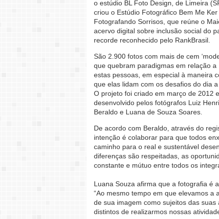
o estúdio BL Foto Design, de Limeira (S
criou o Estúdio Fotográfico Bem Me Ker
Fotografando Sorrisos, que reúne o Mai
acervo digital sobre inclusão social do p
recorde reconhecido pelo RankBrasil.
São 2.900 fotos com mais de cem ‘mode
que quebram paradigmas em relação a
estas pessoas, em especial à maneira 
que elas lidam com os desafios do dia a 
O projeto foi criado em março de 2012 e
desenvolvido pelos fotógrafos Luiz Henr
Beraldo e Luana de Souza Soares.
De acordo com Beraldo, através do regist
intenção é colaborar para que todos en
caminho para o real e sustentável dese
diferenças são respeitadas, as oportuni
constante e mútuo entre todos os integr
Luana Souza afirma que a fotografia é a
“Ao mesmo tempo em que elevamos a au
de sua imagem como sujeitos das suas
distintos de realizarmos nossas ativida