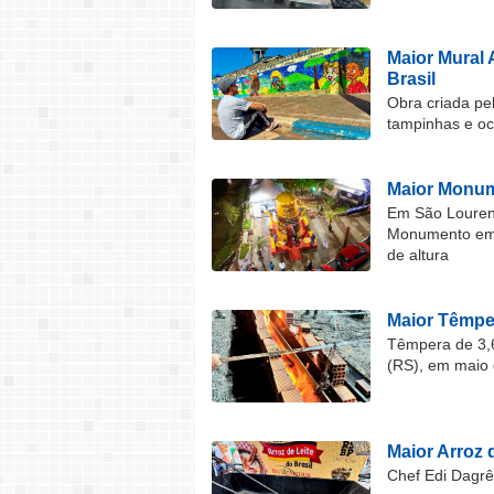
Maior Mural 
Brasil
Obra criada pel
tampinhas e o
Maior Monum
Em São Lourenç
Monumento em F
de altura
Maior Têmper
Têmpera de 3,6
(RS), em maio 
Maior Arroz d
Chef Edi Dagrê 