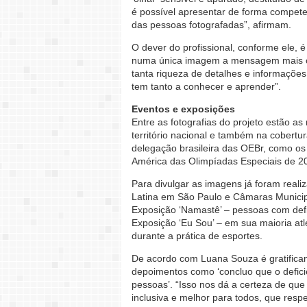
é possível apresentar de forma competen
das pessoas fotografadas”, afirmam.
O dever do profissional, conforme ele,
numa única imagem a mensagem mais com
tanta riqueza de detalhes e informaçõe
tem tanto a conhecer e aprender”.
Eventos e exposições
Entre as fotografias do projeto estão a
território nacional e também na cobertu
delegação brasileira das OEBr, como o
América das Olimpíadas Especiais de 20
Para divulgar as imagens já foram real
Latina em São Paulo e Câmaras Municipa
Exposição ‘Namastê’ – pessoas com defic
Exposição ‘Eu Sou’ – em sua maioria atl
durante a prática de esportes.
De acordo com Luana Souza é gratificant
depoimentos como ‘concluo que o defici
pessoas’. “Isso nos dá a certeza de q
inclusiva e melhor para todos, que respe