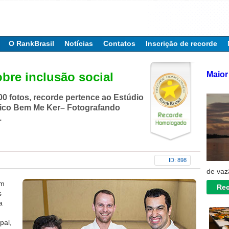
O RankBrasil
Notícias
Contatos
Inscrição de recorde
Maior 
obre inclusão social
0 fotos, recorde pertence ao Estúdio
fico Bem Me Ker– Fotografando
.
ID: 898
de vaz
om
Rec
s
a
pal,