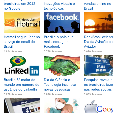
brasileiros em 2012
inovações visuais e
vendas online no
no Google
tecnológicas
Brasil
6.566 Acessos
5.049 Acessos
4.949 Acessos
Hotmail segue líder no
Brasil é o país que
RankBrasil celebr
serviço de email do
mais interage no
Dia da Aviação e 
Brasil
Facebook
Aviador
4.694 Acessos
5.778 Acessos
5.670 Acessos
Brasil é 3° maior do
Dia da Ciência e
Pesquisa revela o
mundo em número de
Tecnologia incentiva
os brasileiros faz
usuários do Linkedln
novas pesquisas
nas redes sociais
5.078 Acessos
6.846 Acessos
3.839 Acessos