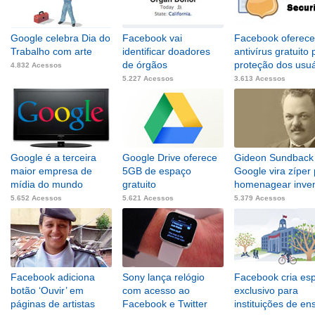
Google celebra Dia do
Facebook vai
Facebook oferece
Trabalho com arte
identificar doadores
antivírus gratuito 
de órgãos
proteção dos usuá
4.832 Acessos
5.227 Acessos
3.613 Acessos
Google é a terceira
Google Drive oferece
Gideon Sundback 
maior empresa de
5GB de espaço
Google vira zíper
mídia do mundo
gratuito
homenagear inven
5.652 Acessos
5.621 Acessos
5.379 Acessos
Facebook adiciona
Sony lança relógio
Facebook cria es
botão ‘Ouvir’ em
com acesso ao
exclusivo para
páginas de artistas
Facebook e Twitter
instituições de en