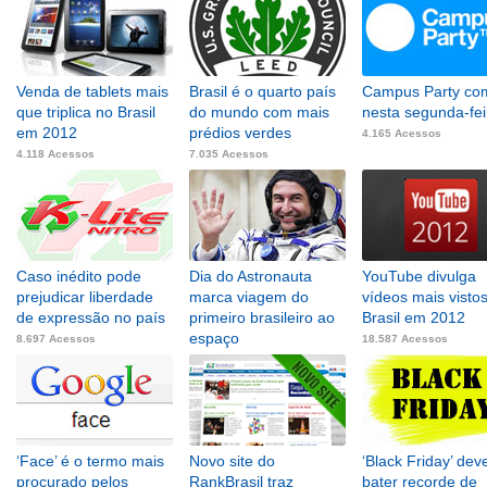
Venda de tablets mais
Brasil é o quarto país
Campus Party co
que triplica no Brasil
do mundo com mais
nesta segunda-fei
em 2012
prédios verdes
4.165 Acessos
4.118 Acessos
7.035 Acessos
Caso inédito pode
Dia do Astronauta
YouTube divulga
prejudicar liberdade
marca viagem do
vídeos mais visto
de expressão no país
primeiro brasileiro ao
Brasil em 2012
espaço
8.697 Acessos
18.587 Acessos
8.573 Acessos
‘Face’ é o termo mais
Novo site do
‘Black Friday’ dev
procurado pelos
RankBrasil traz
bater recorde de