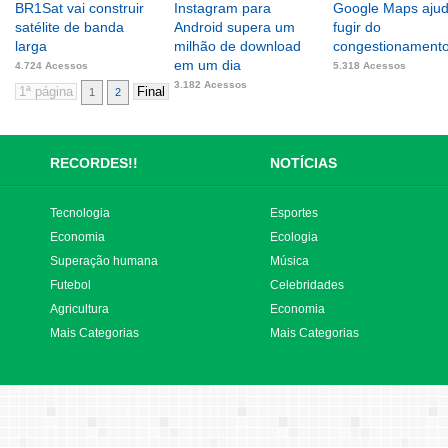
BR1Sat vai construir
Instagram para
Google Maps ajud
satélite de banda
Android supera um
fugir do
larga
milhão de download
congestionament
em um dia
4.724 Acessos
5.318 Acessos
3.182 Acessos
1
2
RECORDES!!
NOTÍCIAS
Tecnologia
Esportes
Economia
Ecologia
Superação humana
Música
Futebol
Celebridades
Agricultura
Economia
Mais Categorias
Mais Categorias