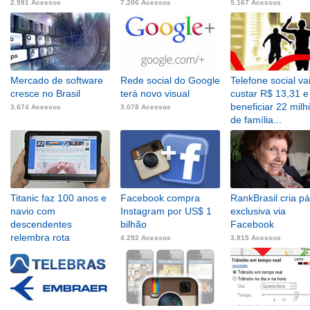
2.991 Acessos
7.206 Acessos
5.167 Acessos
Mercado de software
Rede social do Google
Telefone social va
cresce no Brasil
terá novo visual
custar R$ 13,31 e
beneficiar 22 mil
3.674 Acessos
3.078 Acessos
de família...
3.878 Acessos
Titanic faz 100 anos e
Facebook compra
RankBrasil cria p
navio com
Instagram por US$ 1
exclusiva via
descendentes
bilhão
Facebook
relembra rota
4.292 Acessos
3.815 Acessos
7.601 Acessos