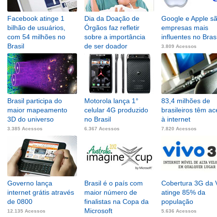
Facebook atinge 1
Dia da Doação de
Google e Apple s
bilhão de usuários,
Órgãos faz refletir
empresas mais
com 54 milhões no
sobre a importância
influentes no Brasi
Brasil
de ser doador
3.809 Acessos
6.734 Acessos
7.764 Acessos
Brasil participa do
Motorola lança 1°
83,4 milhões de
maior mapeamento
celular 4G produzido
brasileiros têm a
3D do universo
no Brasil
à internet
3.385 Acessos
6.367 Acessos
7.820 Acessos
Governo lança
Brasil é o país com
Cobertura 3G da 
internet grátis através
maior número de
atinge 85% da
de 0800
finalistas na Copa da
população
Microsoft
12.135 Acessos
5.636 Acessos