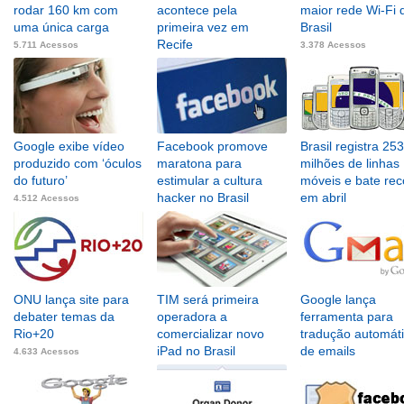
rodar 160 km com
acontece pela
maior rede Wi-Fi 
uma única carga
primeira vez em
Brasil
Recife
5.711 Acessos
3.378 Acessos
4.847 Acessos
Google exibe vídeo
Facebook promove
Brasil registra 253
produzido com ‘óculos
maratona para
milhões de linhas
do futuro’
estimular a cultura
móveis e bate rec
hacker no Brasil
em abril
4.512 Acessos
4.369 Acessos
4.431 Acessos
ONU lança site para
TIM será primeira
Google lança
debater temas da
operadora a
ferramenta para
Rio+20
comercializar novo
tradução automát
iPad no Brasil
de emails
4.633 Acessos
3.401 Acessos
3.660 Acessos