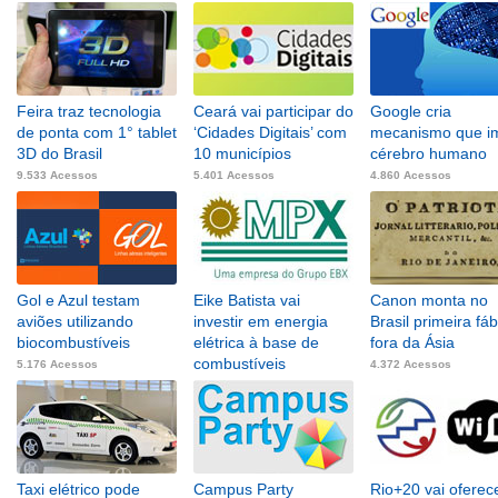
4.148 Acessos
Feira traz tecnologia
Ceará vai participar do
Google cria
de ponta com 1° tablet
‘Cidades Digitais’ com
mecanismo que im
3D do Brasil
10 municípios
cérebro humano
9.533 Acessos
5.401 Acessos
4.860 Acessos
Gol e Azul testam
Eike Batista vai
Canon monta no
aviões utilizando
investir em energia
Brasil primeira fáb
biocombustíveis
elétrica à base de
fora da Ásia
combustíveis
5.176 Acessos
4.372 Acessos
8.679 Acessos
Taxi elétrico pode
Campus Party
Rio+20 vai oferec