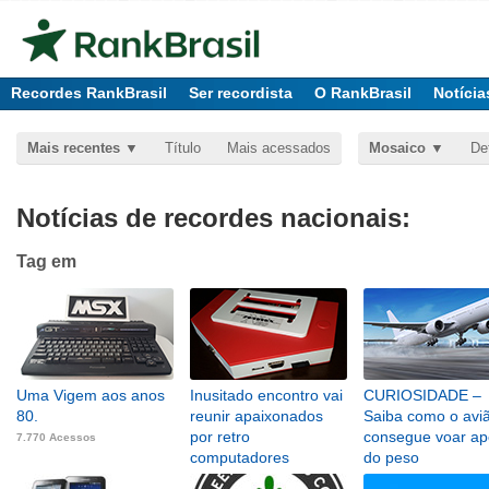
Recordes RankBrasil
Ser recordista
O RankBrasil
Notícia
Mais recentes
Título
Mais acessados
Mosaico
De
Notícias de recordes nacionais:
Tag
em
Uma Vigem aos anos
Inusitado encontro vai
CURIOSIDADE –
80.
reunir apaixonados
Saiba como o avi
por retro
consegue voar ap
7.770 Acessos
computadores
do peso
6.249 Acessos
7.142 Acessos