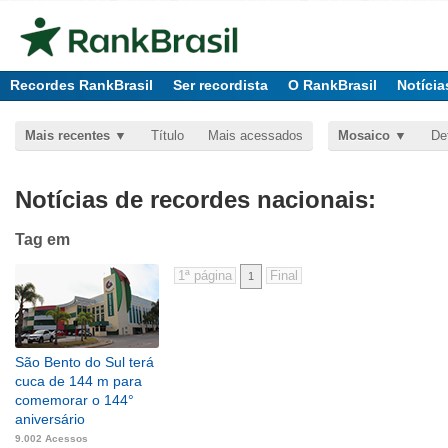
Recordes RankBrasil
Ser recordista
O RankBrasil
Notícia
Mais recentes
Título
Mais acessados
Mosaico
De
Notícias de recordes nacionais:
Tag
em
1
São Bento do Sul terá
cuca de 144 m para
comemorar o 144°
aniversário
9.002 Acessos