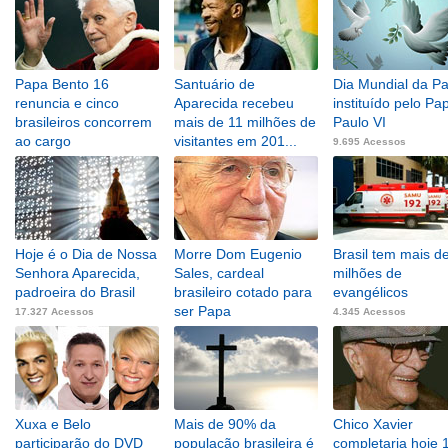
Papa Bento 16
Santuário de
Dia Mundial da Pa
renuncia e cinco
Aparecida recebeu
instituído pelo Pa
brasileiros concorrem
mais de 11 milhões de
Paulo VI
ao cargo
visitantes em 201...
9.695 Acessos
10.253 Acessos
6.346 Acessos
Hoje é o Dia de Nossa
Morre Dom Eugenio
Brasil tem mais d
Senhora Aparecida,
Sales, cardeal
milhões de
padroeira do Brasil
brasileiro cotado para
evangélicos
ser Papa
17.327 Acessos
4.345 Acessos
5.932 Acessos
Xuxa e Belo
Mais de 90% da
Chico Xavier
participarão do DVD
população brasileira é
completaria hoje 