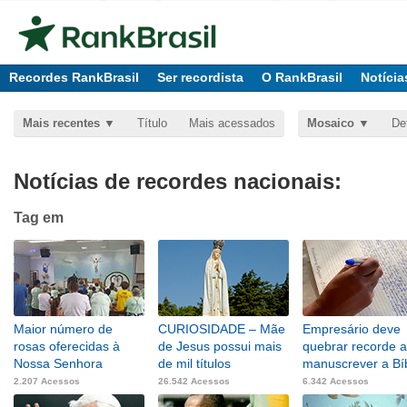
Recordes RankBrasil
Ser recordista
O RankBrasil
Notícia
Mais recentes
Título
Mais acessados
Mosaico
De
Notícias de recordes nacionais:
Tag
em
Maior número de
CURIOSIDADE – Mãe
Empresário deve
rosas oferecidas à
de Jesus possui mais
quebrar recorde 
Nossa Senhora
de mil títulos
manuscrever a Bíb
2.207 Acessos
26.542 Acessos
6.342 Acessos