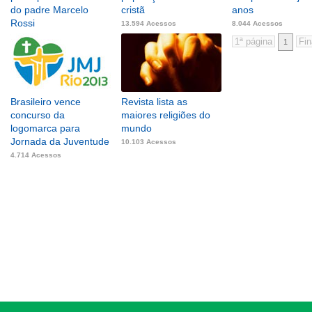
do padre Marcelo
cristã
anos
Rossi
13.594 Acessos
8.044 Acessos
8.374 Acessos
1
Brasileiro vence
Revista lista as
concurso da
maiores religiões do
logomarca para
mundo
Jornada da Juventude
10.103 Acessos
4.714 Acessos