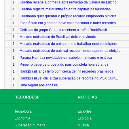
1
Curitiba recebe a primeira apresentação da Galeria de Luz no...
1
Curitiba registra maior inflação entre capitais pesquisadas
1
Curitibano quer quebrar o próprio recorde empinando biciclet...
1
Espetáculo em globo de neve vai emocionar e bater recordes
1
Golfistas do grupo Catraca recebem o troféu RankBrasil
1
Mesário mais idoso do Brasil vai deixar atividade
1
Mesário mais idoso do país promete trabalhar nestas eleições
1
Mesário mais idoso do país vai receber homenagem nas eleiçõe...
1
Paraná Hair traz novidades em cabelo, manicure e estética
1
Primeiro bebê de proveta do país completa hoje 30 anos
1
RankBrasil lança livro com cerca de mil recordes brasileiros
2
RankBrasil vai oficializar superação de recorde no MSX Curit...
1
Uma Vigem aos anos 80.
RECORDES!!
NOTÍCIAS
Tecnologia
Esportes
Economia
Ecologia
Superação humana
Música