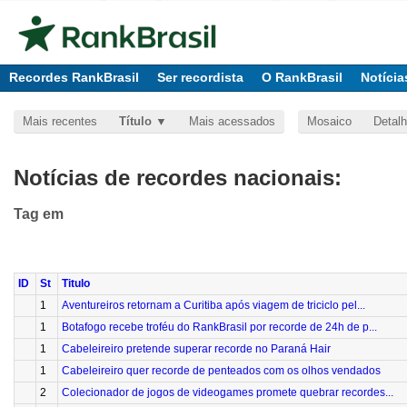
Recordes RankBrasil
Ser recordista
O RankBrasil
Notícia
Mais recentes
Título
Mais acessados
Mosaico
Detal
Notícias de recordes nacionais:
Tag
em
ID
St
Titulo
1
Aventureiros retornam a Curitiba após viagem de triciclo pel...
1
Botafogo recebe troféu do RankBrasil por recorde de 24h de p...
1
Cabeleireiro pretende superar recorde no Paraná Hair
1
Cabeleireiro quer recorde de penteados com os olhos vendados
2
Colecionador de jogos de videogames promete quebrar recordes...