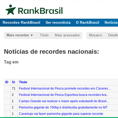
Recordes RankBrasil
Ser recordista
O RankBrasil
Notícia
Mais recentes
Título
Mais acessados
Mosaico
Detal
Notícias de recordes nacionais:
Tag
em
ID
St
Titulo
71
Festival Internacional de Pesca promete recordes em Cáceres ...
2
Festival Internacional de Pesca Esportiva busca recordes bra...
1
Campo Grande vai realizar o maior apelo estudantil do Brasil...
1
Pamonha gigante de 700kg é distribuída gratuitamente no MT
1
Caramujo vai fazer pamonha gigante para superar recorde