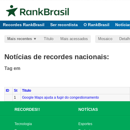
Recordes RankBrasil
Ser recordista
O RankBrasil
Notícia
Mais recentes
Título
Mais acessados
Mosaico
Detal
Notícias de recordes nacionais:
Tag
em
ID
St
Titulo
1
Google Maps ajuda a fugir do congestionamento
RECORDES!!
NOTÍCIAS
Tecnologia
Esportes