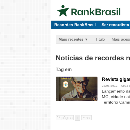
Recordes RankBrasil
Ser recordista
Mais recentes
Título
Mais aces
Notícias de recordes 
Tag
em
Revista gig
28/06/2012
6062 
Lançamento da 
MG, cidade nat
Território Ca
1