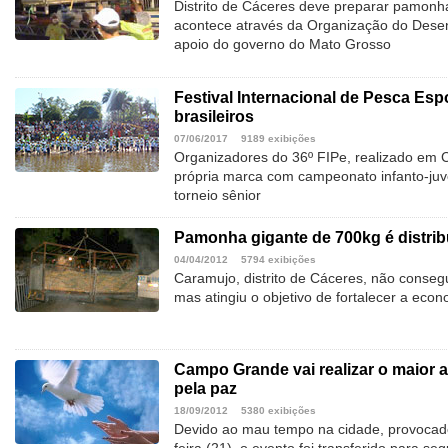
Distrito de Cáceres deve preparar pamonh
acontece através da Organização do Dese
apoio do governo do Mato Grosso
Festival Internacional de Pesca Esp
brasileiros
07/06/2017
9189 exibições
Organizadores do 36º FIPe, realizado em 
própria marca com campeonato infanto-juve
torneio sênior
Pamonha gigante de 700kg é distrib
04/04/2012
5794 exibições
Caramujo, distrito de Cáceres, não consegu
mas atingiu o objetivo de fortalecer a eco
Campo Grande vai realizar o maior a
pela paz
18/09/2012
5380 exibições
Devido ao mau tempo na cidade, provocado