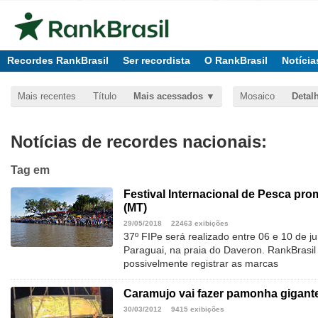
Recordes RankBrasil
Ser recordista
O RankBrasil
Notícia
Mais recentes
Título
Mais acessados
Mosaico
Detal
Notícias de recordes nacionais:
Tag
em
Festival Internacional de Pesca pr
(MT)
29/05/2018
22463 exibições
37º FIPe será realizado entre 06 e 10 de 
Paraguai, na praia do Daveron. RankBrasil 
possivelmente registrar as marcas
Caramujo vai fazer pamonha gigante
30/03/2012
9415 exibições