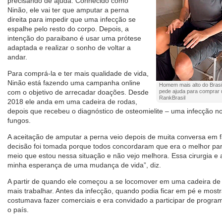
precisando de ajuda. Conhecido como
Ninão, ele vai ter que amputar a perna
direita para impedir que uma infecção se
espalhe pelo resto do corpo. Depois, a
intenção do paraibano é usar uma prótese
adaptada e realizar o sonho de voltar a
andar.
Para comprá-la e ter mais qualidade de vida,
Ninão está fazendo uma campanha online
Homem mais alto do Brasil 
com o objetivo de arrecadar doações. Desde
pede ajuda para comprar u
RankBrasil
2018 ele anda em uma cadeira de rodas,
depois que recebeu o diagnóstico de osteomielite – uma infecção n
fungos.
A aceitação de amputar a perna veio depois de muita conversa em f
decisão foi tomada porque todos concordaram que era o melhor para
meio que estou nessa situação e não vejo melhora. Essa cirurgia e 
minha esperança de uma mudança de vida”, diz.
A partir de quando ele começou a se locomover em uma cadeira de
mais trabalhar. Antes da infecção, quando podia ficar em pé e mostra
costumava fazer comerciais e era convidado a participar de progra
o país.