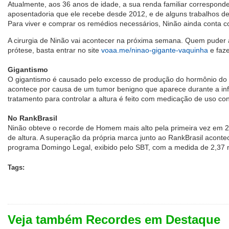
Atualmente, aos 36 anos de idade, a sua renda familiar correspond
aposentadoria que ele recebe desde 2012, e de alguns trabalhos d
Para viver e comprar os remédios necessários, Ninão ainda conta 
A cirurgia de Ninão vai acontecer na próxima semana. Quem puder 
prótese, basta entrar no site
voaa.me/ninao-gigante-vaquinha
e faze
Gigantismo
O gigantismo é causado pelo excesso de produção do hormônio do 
acontece por causa de um tumor benigno que aparece durante a in
tratamento para controlar a altura é feito com medicação de uso con
No RankBrasil
Ninão obteve o recorde de Homem mais alto pela primeira vez em 
de altura. A superação da própria marca junto ao RankBrasil acont
programa Domingo Legal, exibido pelo SBT, com a medida de 2,37 
Tags:
Veja também Recordes em Destaque