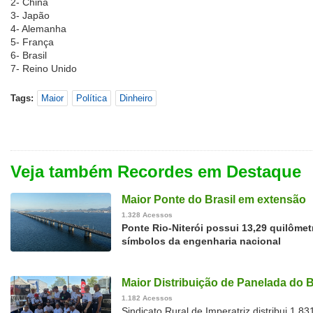
2- China
3- Japão
4- Alemanha
5- França
6- Brasil
7- Reino Unido
Tags:
Maior
Política
Dinheiro
Veja também Recordes em Destaque
Maior Ponte do Brasil em extensão
1.328 Acessos
Ponte Rio-Niterói possui 13,29 quilôme
símbolos da engenharia nacional
Maior Distribuição de Panelada do B
1.182 Acessos
Sindicato Rural de Imperatriz distribui 1.