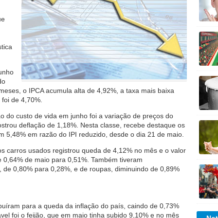
ue
stica
junho
do
 meses, o IPCA acumula alta de 4,92%, a taxa mais baixa
 foi de 4,70%.
 do custo de vida em junho foi a variação de preços do
strou deflação de 1,18%. Nesta classe, recebe destaque os
m 5,48% em razão do IPI reduzido, desde o dia 21 de maio.
os carros usados registrou queda de 4,12% no mês e o valor
de 0,64% de maio para 0,51%. Também tiveram
, de 0,80% para 0,28%, e de roupas, diminuindo de 0,89%
uíram para a queda da inflação do país, caindo de 0,73%
el foi o feijão, que em maio tinha subido 9,10% e no mês