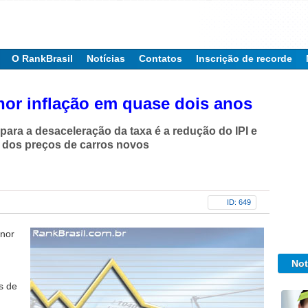
O RankBrasil
Notícias
Contatos
Inscrição de recorde
nor inflação em quase dois anos
ara a desaceleração da taxa é a redução do IPI e
 dos preços de carros novos
ID: 649
enor
Not
s de