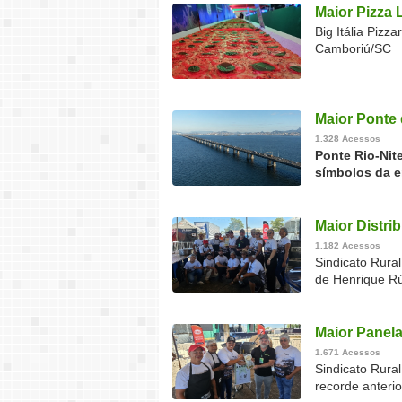
Maior Pizza 
Big Itália Piz
Camboriú/SC
Maior Ponte 
1.328 Acessos
Ponte Rio-Nit
símbolos da e
Maior Distri
1.182 Acessos
Sindicato Rural
de Henrique Rú
Maior Panela
1.671 Acessos
Sindicato Rura
recorde anteri