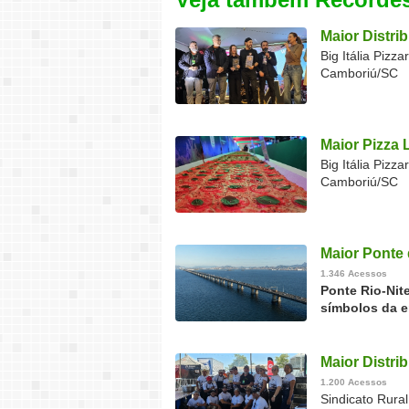
Maior Distri
Big Itália Pizz
Camboriú/SC
Maior Pizza 
Big Itália Piz
Camboriú/SC
Maior Ponte 
1.346 Acessos
Ponte Rio-Nit
símbolos da e
Maior Distri
1.200 Acessos
Sindicato Rural