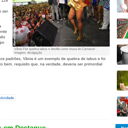
e 126
o ser
a
ente
uês
upo
Vânia Flor quebra tabus e desfila como musa do Carnaval -
Imagem: divulgação
os padrões, Vânia é um exemplo de quebra de tabus e foi
bem, requisito que, na verdade, deveria ser primordial
stividade
s em Destaque