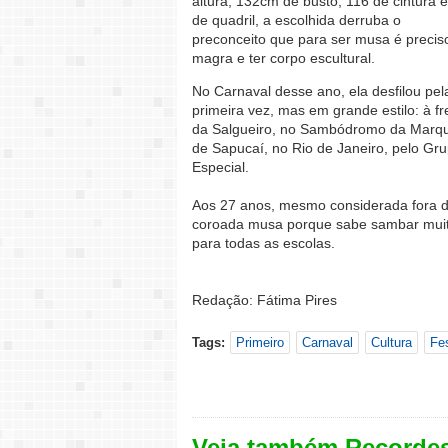
altura, 132cm de busto, 116 de cintura 
de quadril, a escolhida derruba o
preconceito que para ser musa é precis
magra e ter corpo escultural.
No Carnaval desse ano, ela desfilou pel
primeira vez, mas em grande estilo: à fr
da Salgueiro, no Sambódromo da Marq
de Sapucaí, no Rio de Janeiro, pelo Gr
Especial.
Aos 27 anos, mesmo considerada fora d
coroada musa porque sabe sambar muito 
para todas as escolas.
Redação: Fátima Pires
Tags:
Primeiro
Carnaval
Cultura
Fe
Veja também Recorde