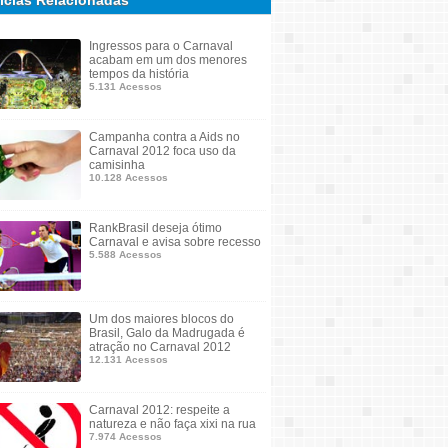
ícias Relacionadas
Ingressos para o Carnaval
acabam em um dos menores
tempos da história
5.131 Acessos
Campanha contra a Aids no
Carnaval 2012 foca uso da
camisinha
10.128 Acessos
RankBrasil deseja ótimo
Carnaval e avisa sobre recesso
5.588 Acessos
Um dos maiores blocos do
Brasil, Galo da Madrugada é
atração no Carnaval 2012
12.131 Acessos
Carnaval 2012: respeite a
natureza e não faça xixi na rua
7.974 Acessos