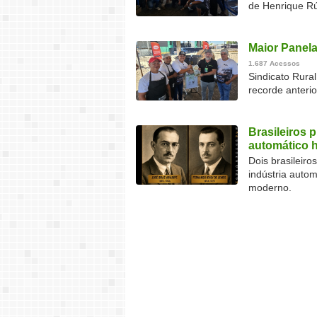
de Henrique Rú
Maior Panela
1.687 Acessos
Sindicato Rura
recorde anteri
Brasileiros 
automático 
Dois brasileir
indústria auto
moderno.