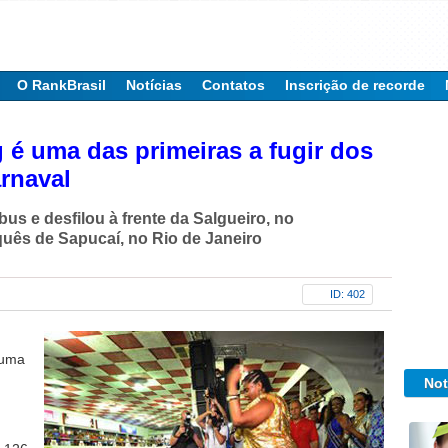
O RankBrasil
Notícias
Contatos
Inscrição de recorde
 é uma das primeiras a fugir dos
rnaval
us e desfilou à frente da Salgueiro, no
ês de Sapucaí, no Rio de Janeiro
ID: 402
 uma
Not