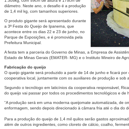
1.305kg, com 59cm de altura e 175cm de
diâmetro. Neste ano, o desafio é a produção
de 1,4 mil kg, com tamanhos superiores.
O produto gigante será apresentado durante
a 3ª Festa do Queijo de Ipanema, que
acontece entre os dias 22 e 23 de junho, no
Parque de Exposições, e é promovida pela
Prefeitura Municipal.
A festa tem a parceria do Governo de Minas, a Empresa de Assistên
Estado de Minas Gerais (EMATER- MG) e o Instituto Mineiro de Agr
Fabricação do queijo
O queijo gigante será produzido a partir de 14 de junho e ficará por
cooperativa local, juntamente com os auxiliares de produção e sob a
Segundo o tecnólogo em laticínios da cooperativa responsável, Ric
do queijo vai passar por todos os procedimentos tecnológicos e de
“A produção será em uma moderna queijomate automatizada, de on
enformagem, sendo depois direcionado à câmara fria até o dia do des
Para a produção do queijo de 1,4 mil quilos serão gastos aproximadam
além de outros ingredientes, como cloreto de cálcio, coalho, ferment