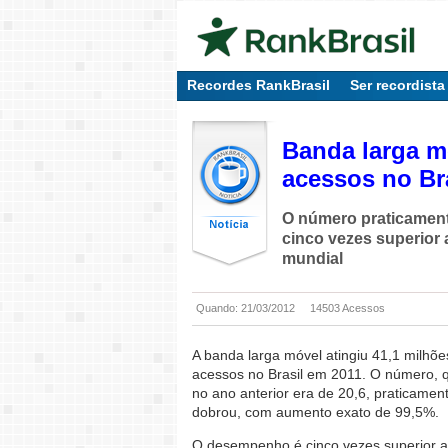
Recordes RankBrasil
Ser recordista
Banda larga m
acessos no Br
O número praticamen
cinco vezes superior a
mundial
Quando: 21/03/2012
14503 Acessos
A banda larga móvel atingiu 41,1 milhõe
acessos no Brasil em 2011. O número, 
no ano anterior era de 20,6, praticamen
dobrou, com aumento exato de 99,5%.
O desempenho é cinco vezes superior 