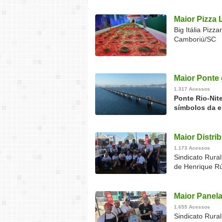
Maior Pizza 
Big Itália Piz
Camboriú/SC
Maior Ponte 
1.317 Acessos
Ponte Rio-Nit
símbolos da e
Maior Distri
1.173 Acessos
Sindicato Rural
de Henrique Rú
Maior Panela
1.655 Acessos
Sindicato Rura