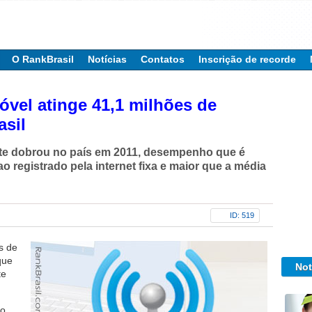
O RankBrasil
Notícias
Contatos
Inscrição de recorde
óvel atinge 41,1 milhões de
asil
te dobrou no país em 2011, desempenho que é
o registrado pela internet fixa e maior que a média
ID: 519
s de
que
Not
te
ao