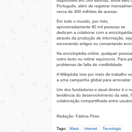
disponíveis em 269 idiomas, entre eles 
Português, além de registrar mensalme
cerca de 400 milhões de acesso.
Em todo o mundo, por mês,
aproximadamente 80 mil pessoas se
dedicam a colaborar com a enciclopédia
através da produção de informação, sej
escrevendo artigos ou consertando erro
Na enciclopédia online, qualquer pessoa 
outro texto ou retirar equívocos. Para p
problemas de falta de credibilidade.
A Wikipédia vive por meio de trabalho v
a uma campanha global para arrecadar f
Um dos fundadores e atual diretor é o 
tendência do desenvolvimento da web, fa
colaboração compartilhada entre usuári
Redação: Fátima Pires
Tags:
Maior
Internet
Tecnologia