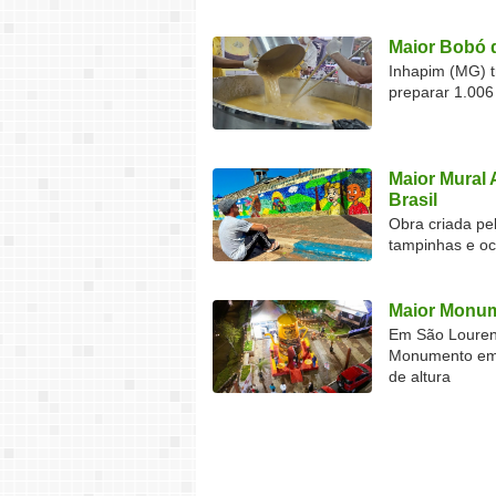
Maior Bobó 
Inhapim (MG) t
preparar 1.006
Maior Mural 
Brasil
Obra criada pel
tampinhas e o
Maior Monum
Em São Lourenç
Monumento em F
de altura