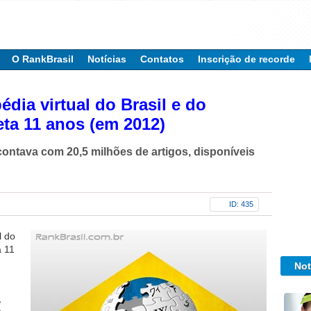
O RankBrasil
Notícias
Contatos
Inscrição de recorde
édia virtual do Brasil e do
a 11 anos (em 2012)
ontava com 20,5 milhões de artigos, disponíveis
ID: 435
l do
a 11
Not
,