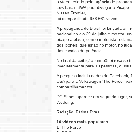
o vídeo, criado pela agência de propag
Lew’Lara\TBWA para divulgar a Picape
Nissan Frontier,
foi compartilhado 956.661 vezes.
A propaganda do Brasil foi lançada em 
nacional no dia 29 de julho e mostra um
picape atolada, com o motorista reclam
dos ‘pôneis’ que estão no motor, no luga
dos cavalos de potência.
No final da exibição, um pônei rosa se 
imediatamente para 10 pessoas, o usuá
A pesquisa incluiu dados do Facebook, Tw
USA para a Volkswagen ‘The Force’, vei
compartilhamentos.
DC Shoes aparece em segundo lugar, se
Wedding.
Redação: Fátima Pires
10 vídeos mais populares:
1- The Force