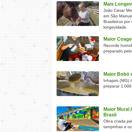
Mais Longev
João César Mel
em São Manuel 
Brasileiros por
longevidade.
Maior Coage
Recorde homolo
preparado pel
Maior Bobó 
Inhapim (MG) t
preparar 1.006
Maior Mural 
Brasil
Obra criada pel
tampinhas e o