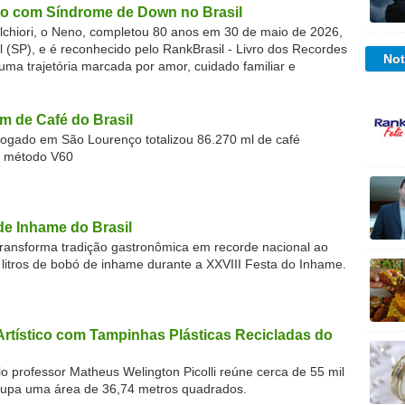
o com Síndrome de Down no Brasil
chiori, o Neno, completou 80 anos em 30 de maio de 2026,
(SP), e é reconhecido pelo RankBrasil - Livro dos Recordes
Not
 uma trajetória marcada por amor, cuidado familiar e
m de Café do Brasil
gado em São Lourenço totalizou 86.270 ml de café
o método V60
de Inhame do Brasil
ransforma tradição gastronômica em recorde nacional ao
 litros de bobó de inhame durante a XXVIII Festa do Inhame.
Artístico com Tampinhas Plásticas Recicladas do
o professor Matheus Welington Picolli reúne cerca de 55 mil
cupa uma área de 36,74 metros quadrados.