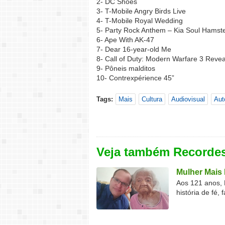
2- DC Shoes
3- T-Mobile Angry Birds Live
4- T-Mobile Royal Wedding
5- Party Rock Anthem – Kia Soul Hamst
6- Ape With AK-47
7- Dear 16-year-old Me
8- Call of Duty: Modern Warfare 3 Reveal
9- Pôneis malditos
10- Contrexpérience 45”
Tags:
Mais
Cultura
Audiovisual
Aut
Veja também Recorde
Mulher Mais 
Aos 121 anos, 
história de fé, 