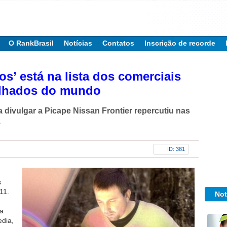
O RankBrasil
Notícias
Contatos
Inscrição de recorde
os’ está na lista dos comerciais
ilhados do mundo
a divulgar a Picape Nissan Frontier repercutiu nas
1
ID: 381
s
11.
Not
la
edia,