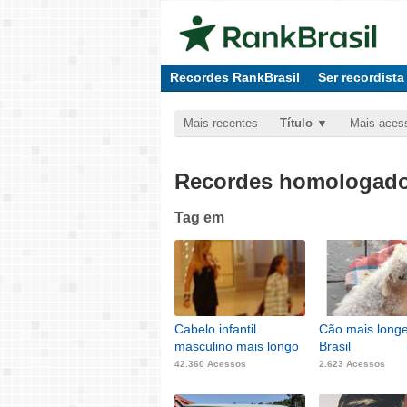
Recordes RankBrasil
Ser recordista
Mais recentes
Título
Mais aces
Recordes homologados
Tag
em
Cabelo infantil
Cão mais long
masculino mais longo
Brasil
42.360 Acessos
2.623 Acessos