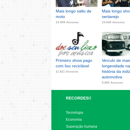
Mais longo salto de
Mais longo sh
moto
sertanejo
13.909 Acessos
15.640 Acessos
Primeiro show pago
Veículo de mai
com lixo reciclável
longevidade na
história da indú
11.821 Acessos
automotiva
9.892 Acessos
RECORDES!!
Tecnologia
Economia
Superação humana