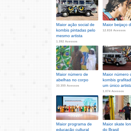
Maior ação social de
Maior beijaço d
kombis pintadas pelo
12.816 Acessos
mesmo artista
1.392 Acessos
Maior número de
Maior número 
abelhas no corpo
kombis grafita
um único artist
33.355 Acessos
1.074 Acessos
Maior programa de
Maior skate lo
educação cultural
do Brasil