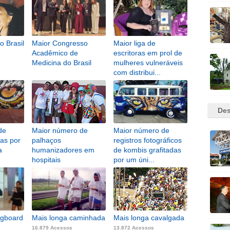
o Brasil
Maior Congresso
Maior liga de
Acadêmico de
escritoras em prol de
Medicina do Brasil
mulheres vulneráveis
com distribui...
8.984 Acessos
Des
de
Maior número de
Maior número de
das por
palhaços
registros fotográficos
a
humanizadores em
de kombis grafitadas
hospitais
por um úni...
11.480 Acessos
1.135 Acessos
ngboard
Mais longa caminhada
Mais longa cavalgada
16.879 Acessos
13.872 Acessos