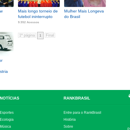
ow
Mais longo torneio de
Mulher Mais Longeva
futebol ininterrupto
do Brasil
9.552 Acessos
1
or
stria
NOTÍCIAS
RANKBRASIL
Esportes
Entre para o RankBrasil
Ecologia
História
Música
Sobre
P