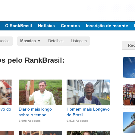
O RankBrasil
Notícias
Contatos
Inscrição de recorde
sados
Mosaico
Detalhes
Listagem
Rec
 pelo RankBrasil:
evo do
Diário mais longo
Homem mais Longevo
sobre o tempo
do Brasil
9.998 Acessos
6.518 Acessos