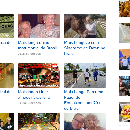
tida de
Mais longa união
Mais Longevo com
matrimonial do Brasil
Síndrome de Down no
Brasil
21.279 Acessos
ival de
Mais longo filme
Mais Longo Percurso
amador brasileiro
Fazendo
Embaixadinhas 70+
14.249 Acessos
do Brasil
1.850 Acessos