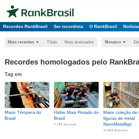
Recordes RankBrasil
Ser recordista
O RankBrasil
Notícia
Mais recentes
Título
Mais acessados
Mosaico
De
Recordes homologados pelo RankBras
Tag
em
Maior Têmpera do
Halter Mais Pesado do
Maior coleção de 
Brasil
Brasil
figuras de metal
NanoMetalfigs
1.192 Acessos
11.643 Acessos